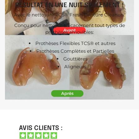
RÉSULTAT EN UNE NUIT SEULEMENT !
Avec le nettoyant TCS® Fresh Denture Cleaner...
Conçu pour nettoyer efficacement tout types de
prothèses amovibles:
Prothèses Flexibles TCS® et autres
Prothèses Complètes et Partielles
Gouttières
Aligneurs
AVIS CLIENTS :